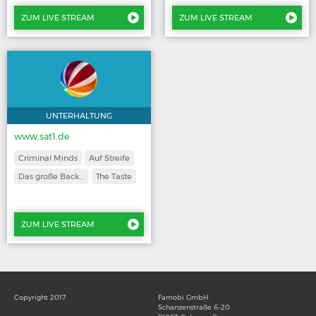
ZUM LIVE STREAM
ZUM LIVE STREAM
UNTERHALTUNG
www.sat1.de
Criminal Minds
Auf Streife
Das große Back…
The Taste
ZUM LIVE STREAM
Copyright 2017
Famobi GmbH
Schanzenstraße 6-20