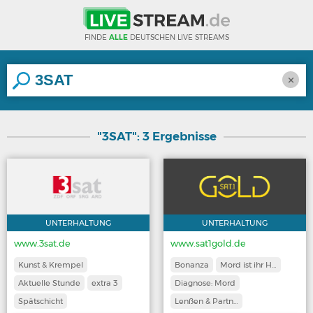
FINDE
ALLE
DEUTSCHEN LIVE STREAMS
×
"3SAT": 3 Ergebnisse
UNTERHALTUNG
UNTERHALTUNG
www.3sat.de
www.sat1gold.de
Kunst & Krempel
Bonanza
Mord ist ihr H…
Aktuelle Stunde
extra 3
Diagnose: Mord
Spätschicht
Lenßen & Partn…