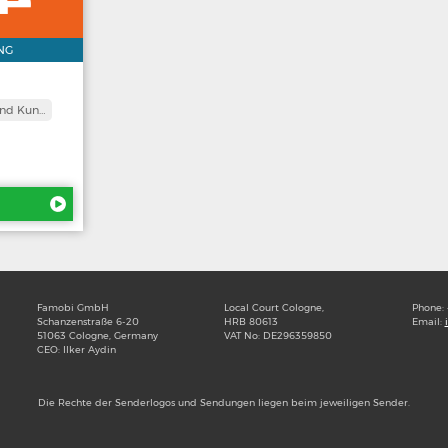
NG
and Kun…
Famobi GmbH
Local Court Cologne,
Phone:
Schanzenstraße 6-20
HRB 80613
Email:
51063 Cologne, Germany
VAT No: DE296359850
CEO: Ilker Aydin
Die Rechte der Senderlogos und Sendungen liegen beim jeweiligen Sender.