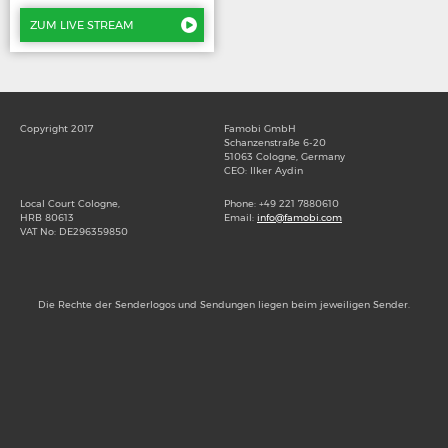
ZUM LIVE STREAM
Copyright 2017
Famobi GmbH
Schanzenstraße 6-20
51063 Cologne, Germany
CEO: Ilker Aydin
Local Court Cologne,
Phone: +49 221 7880610
HRB 80613
Email:
info@famobi.com
VAT No: DE296359850
Die Rechte der Senderlogos und Sendungen liegen beim jeweiligen Sender.