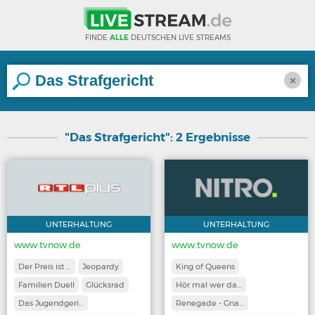
FINDE
ALLE
DEUTSCHEN LIVE STREAMS
×
"Das Strafgericht": 2 Ergebnisse
UNTERHALTUNG
UNTERHALTUNG
www.tvnow.de
www.tvnow.de
Der Preis ist …
Jeopardy
King of Queens
Familien Duell
Glücksrad
Hör mal wer da…
Das Jugendgeri…
Renegade - Gna…