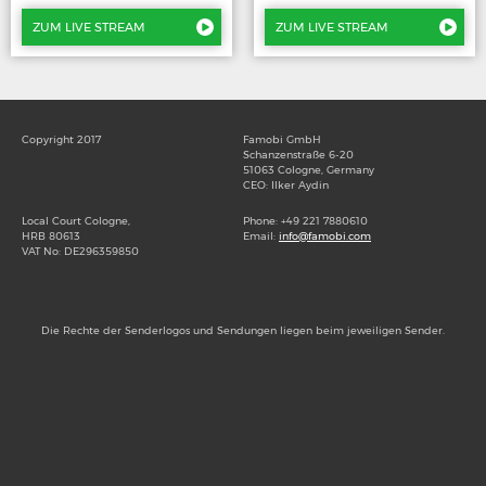
Das Strafgeric…
Das Strafgeric…
ZUM LIVE STREAM
ZUM LIVE STREAM
Copyright 2017
Famobi GmbH
Schanzenstraße 6-20
51063 Cologne, Germany
CEO: Ilker Aydin
Local Court Cologne,
Phone: +49 221 7880610
HRB 80613
Email:
info@famobi.com
VAT No: DE296359850
Die Rechte der Senderlogos und Sendungen liegen beim jeweiligen Sender.