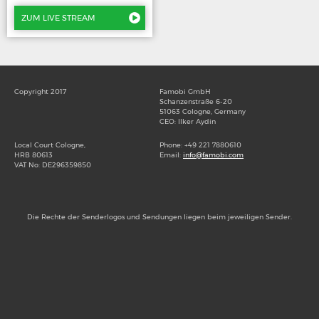
Riverboat
Kino Royal
ZUM LIVE STREAM
Elefant, Tiger…
Copyright 2017
Famobi GmbH
Schanzenstraße 6-20
51063 Cologne, Germany
CEO: Ilker Aydin
Local Court Cologne,
Phone: +49 221 7880610
HRB 80613
Email:
info@famobi.com
VAT No: DE296359850
Die Rechte der Senderlogos und Sendungen liegen beim jeweiligen Sender.